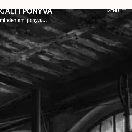
Ugrás
GÁLFI PONYVA
MENÜ
a
tartalomhoz
minden ami ponyva…