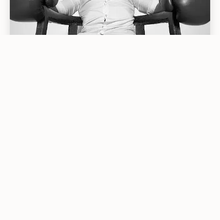
Vezetőnk
Gálfi István több éves szakmai
tapasztalattal vezeti csapatunkat. Megosztja
tudását új és régi kollegáinkkal. Kutatja a
technológiai újdonságokat, új anyagokat,
fejlesztéseket és lehetőségeket.